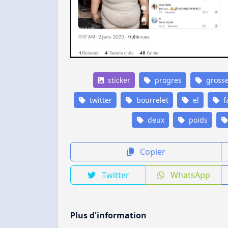
sticker
progres
gross
twitter
bourrelet
el
f
deux
poids
Copier
Twitter
WhatsApp
Plus d'information