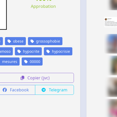
Approbation
e
obese
grossophobie
amoso
hypocrite
hypocrisie
mesures
00000
Copier (jvc)
Facebook
Telegram