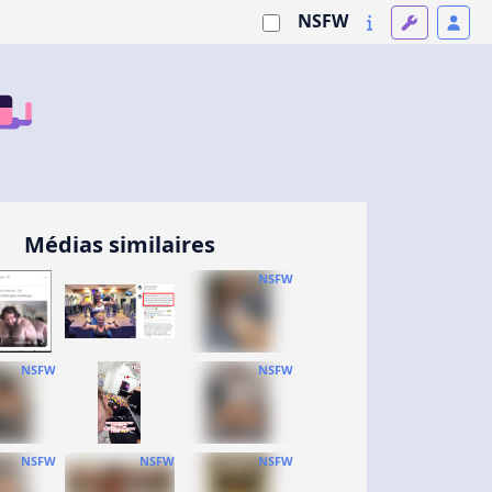
NSFW
Médias similaires
NSFW
NSFW
NSFW
NSFW
NSFW
NSFW