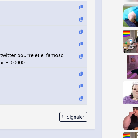
witter bourrelet el famoso
ures 00000
Signaler