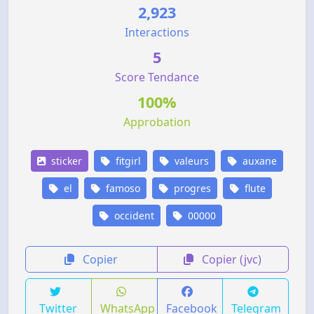
2,923
Interactions
5
Score Tendance
100%
Approbation
sticker
fitgirl
valeurs
auxane
el
famoso
progres
flute
occident
00000
Copier
Copier (jvc)
Twitter
WhatsApp
Facebook
Telegram