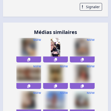
Signaler
Médias similaires
NSFW
NSFW
NSFW
NSFW
NSFW
NSFW
NSFW
NSFW