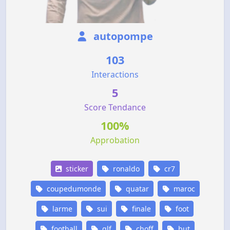
autopompe
103
Interactions
5
Score Tendance
100%
Approbation
sticker
ronaldo
cr7
coupedumonde
quatar
maroc
larme
sui
finale
foot
football
qlf
choff
but