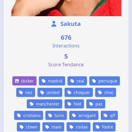
Sakuta
676
Interactions
5
Score Tendance
sticker
madrid
real
perruque
nez
united
choquer
choc
manchester
foot
paz
cristiano
turin
arrogant
qlf
clown
main
risitas
footix