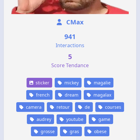
CMax
941
Interactions
5
Score Tendance
sticker
mickey
magalie
french
dream
magalax
camera
retour
de
courses
audrey
youtube
game
grosse
gras
obese