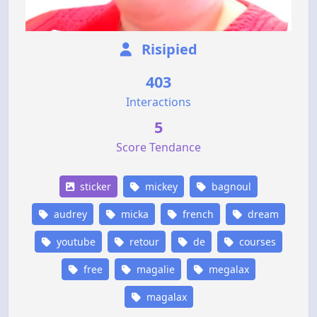
Risipied
403
Interactions
5
Score Tendance
sticker
mickey
bagnoul
audrey
micka
french
dream
youtube
retour
de
courses
free
magalie
megalax
magalax