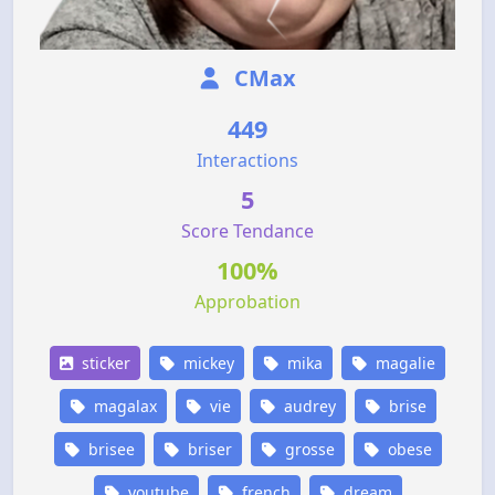
CMax
449
Interactions
5
Score Tendance
100%
Approbation
sticker
mickey
mika
magalie
magalax
vie
audrey
brise
brisee
briser
grosse
obese
youtube
french
dream