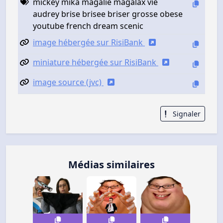
mickey mika magalie magalax vie
audrey brise brisee briser grosse obese
youtube french dream scenic
image hébergée sur RisiBank
miniature hébergée sur RisiBank
image source (jvc)
Signaler
Médias similaires