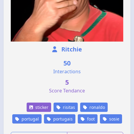
Ritchie
50
Interactions
5
Score Tendance
sticker
risitas
ronaldo
portugal
portugais
foot
sosie