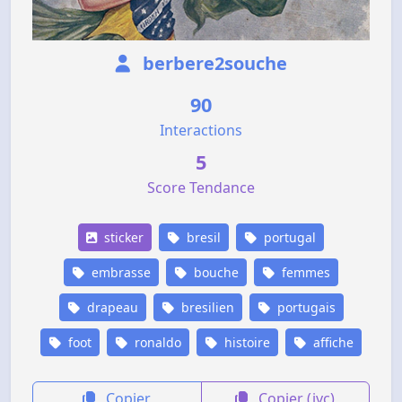
berbere2souche
90
Interactions
5
Score Tendance
sticker
bresil
portugal
embrasse
bouche
femmes
drapeau
bresilien
portugais
foot
ronaldo
histoire
affiche
Copier
Copier (jvc)