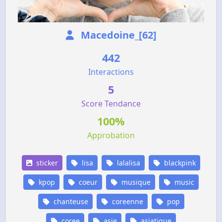
Macedoine_[62]
442
Interactions
5
Score Tendance
100%
Approbation
sticker
lisa
lalalisa
blackpink
kpop
coeur
musique
music
chanteuse
coreenne
pop
coree
asie
asiatique