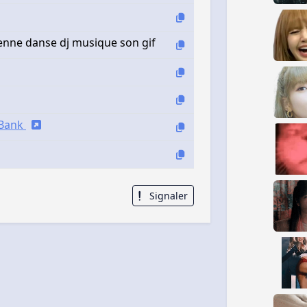
enne danse dj musique son gif
iBank
Signaler