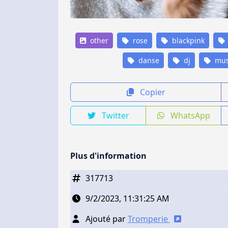
other
rose
blackpink
danse
dj
mus
Copier
Twitter
WhatsApp
Plus d'information
317713
9/2/2023, 11:31:25 AM
Ajouté par
Tromperie