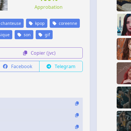
Approbation
chanteuse
kpop
coreenne
ique
son
gif
Copier (jvc)
Facebook
Telegram