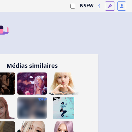
NSFW
Médias similaires
NSFW