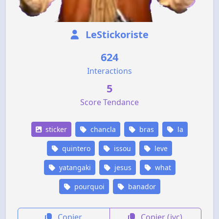
LeStickoriste
624
Interactions
5
Score Tendance
sticker
chancla
bras
la
quintero
issou
leve
yatangaki
jesus
what
pourquoi
banador
Copier
Copier (jvc)