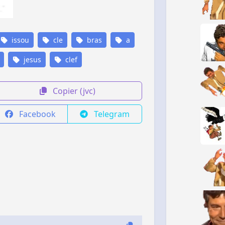
issou
cle
bras
a
jesus
clef
Copier (jvc)
Facebook
Telegram