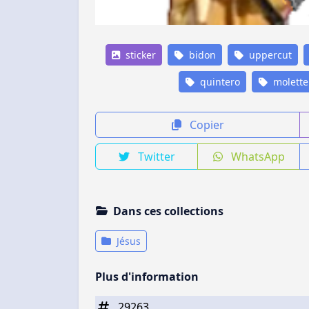
sticker
bidon
uppercut
quintero
molette
Copier
Twitter
WhatsApp
Dans ces collections
Jésus
Plus d'information
29263