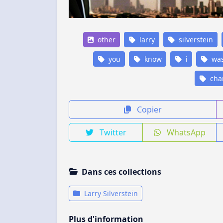
other
larry
silverstein
you
know
i
wa
cha
Copier
Twitter
WhatsApp
Dans ces collections
Larry Silverstein
Plus d'information