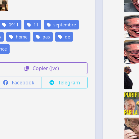
0911
11
septembre
s
home
pas
de
nce
Copier (jvc)
Facebook
Telegram