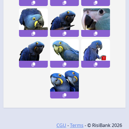
CGU
-
Terms
- © RisiBank 2026