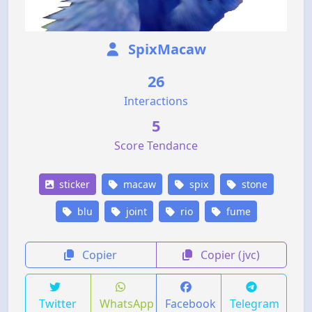
SpixMacaw
26
Interactions
5
Score Tendance
sticker
macaw
spix
stone
blu
joint
rio
fume
Copier
Copier (jvc)
Twitter
WhatsApp
Facebook
Telegram