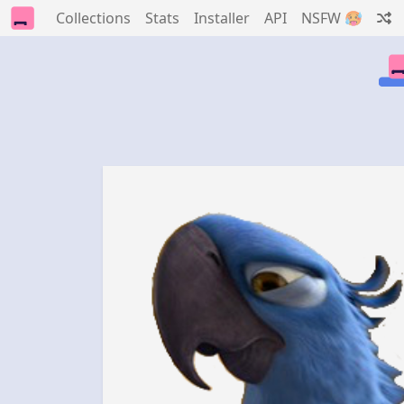
Collections
Stats
Installer
API
NSFW 🥵