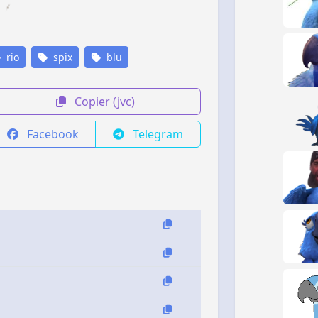
rio
spix
blu
Copier (jvc)
Facebook
Telegram