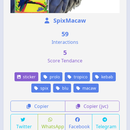
SpixMacaw
59
Interactions
5
Score Tendance
sticker
prolo
tropico
kebab
spix
blu
macaw
Copier
Copier (jvc)
Twitter
WhatsApp
Facebook
Telegram