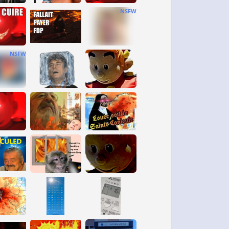
NSFW
NSFW