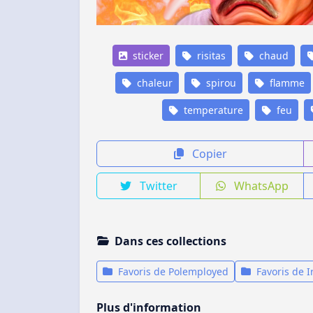
sticker
risitas
chaud
chaleur
spirou
flamme
temperature
feu
Copier
Twitter
WhatsApp
Dans ces collections
Favoris de Polemployed
Favoris de I
Plus d'information