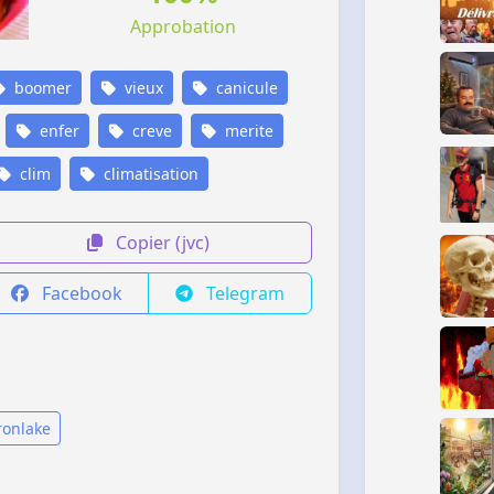
Approbation
boomer
vieux
canicule
enfer
creve
merite
clim
climatisation
Copier (jvc)
Facebook
Telegram
ronlake