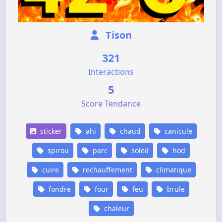
Tison
321
Interactions
5
Score Tendance
sticker
ahi
chaud
canicule
spirou
parc
soleil
hod
cuire
rechauffement
climatique
fondre
four
feu
brule
chaleur