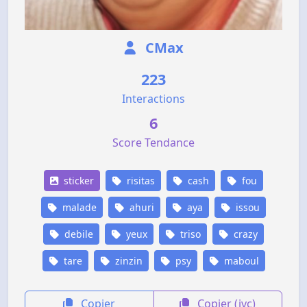
CMax
223
Interactions
6
Score Tendance
sticker
risitas
cash
fou
malade
ahuri
aya
issou
debile
yeux
triso
crazy
tare
zinzin
psy
maboul
Copier
Copier (jvc)