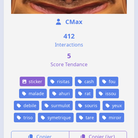
CMax
412
Interactions
5
Score Tendance
sticker
risitas
cash
fou
malade
ahuri
rat
issou
debile
surmulot
souris
yeux
triso
symetrique
tare
miroir
Copier
Copier (jvc)