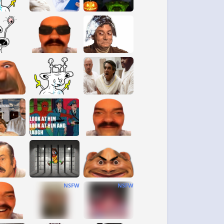
NSFW
NSFW