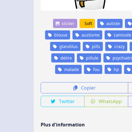
sticker
Soft
autiste
blouse
austisme
camisole
glandilus
pills
crazy
delire
pillule
psychiatr
malade
fou
hp
Copier
Twitter
WhatsApp
Plus d'information