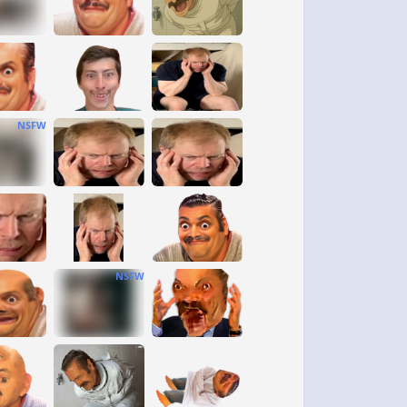
NSFW
NSFW