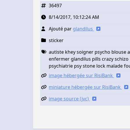
36497
8/14/2017, 10:12:24 AM
Ajouté par
glandilus
sticker
autiste khey soigner psycho blouse a
enfermer glandilus pills crazy schizo e
psychiatrie psy stone lock malade fo
image hébergée sur RisiBank
miniature hébergée sur RisiBank
image source (jvc)