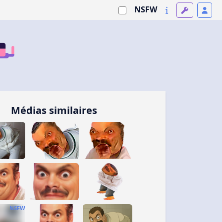
NSFW
Médias similaires
NSFW