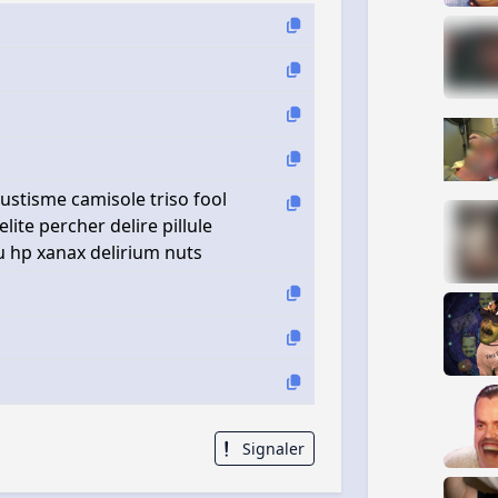
ustisme camisole triso fool
lite percher delire pillule
u hp xanax delirium nuts
Signaler