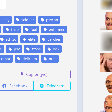
khey
soigner
psycho
triso
fool
enfermer
schizo
elite
percher
ie
psy
stone
lock
xanax
delirium
nuts
Copier (jvc)
Facebook
Telegram