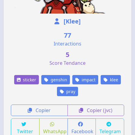
[Klee]
77
Interactions
5
Score Tendance
sticker
genshin
impact
klee
pray
Copier
Copier (jvc)
Twitter
WhatsApp
Facebook
Telegram