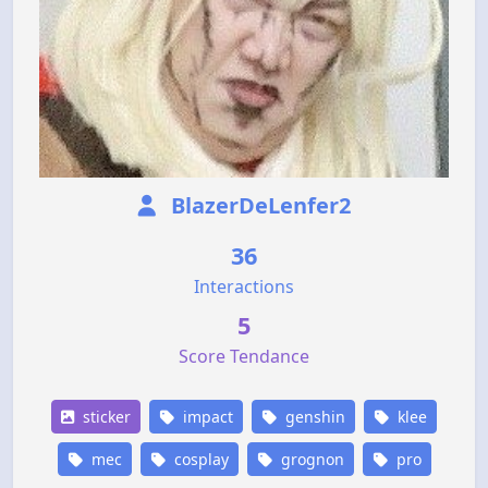
BlazerDeLenfer2
36
Interactions
5
Score Tendance
sticker
impact
genshin
klee
mec
cosplay
grognon
pro