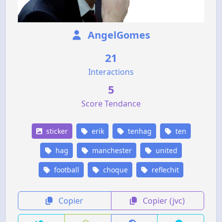
AngelGomes
21
Interactions
5
Score Tendance
sticker
erik
tenhag
ten
hag
manchester
united
football
choque
reflechit
Copier
Copier (jvc)