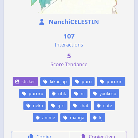
NanchiCELESTIN
107
Interactions
5
Score Tendance
sticker
kikoojap
puru
pururin
pururu
nhk
ni
youkoso
neko
girl
chat
cute
anime
manga
kj
Copier
Copier (jvc)