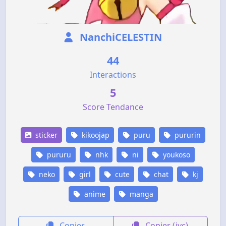
NanchiCELESTIN
44
Interactions
5
Score Tendance
sticker
kikoojap
puru
pururin
pururu
nhk
ni
youkoso
neko
girl
cute
chat
kj
anime
manga
Copier
Copier (jvc)