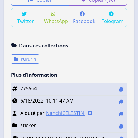
Twitter
WhatsApp
Facebook
Telegram
Dans ces collections
Pururin
Plus d'information
275564
6/18/2022, 10:11:47 AM
Ajouté par
NanchiCELESTIN
sticker
kikoojap puru pururin pururu nhk ni