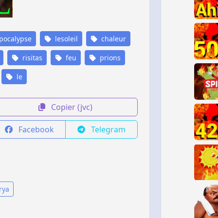
pocalypse
lesoleil
chaleur
risitas
feu
prions
le
Copier (jvc)
Facebook
Telegram
rya