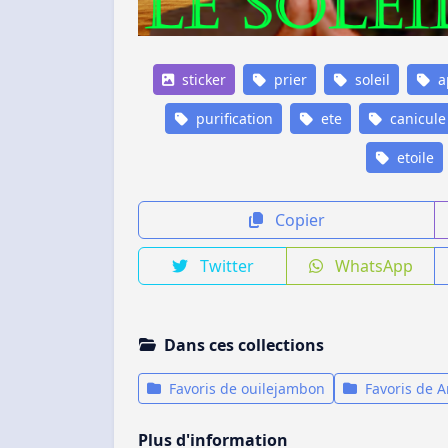
sticker
prier
soleil
a
purification
ete
canicule
etoile
Copier
Twitter
WhatsApp
Dans ces collections
Favoris de ouilejambon
Favoris de A
Plus d'information