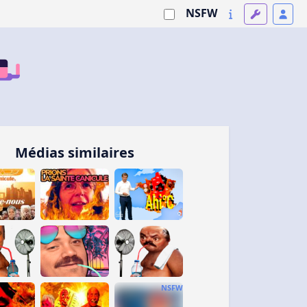
NSFW
Médias similaires
NSFW