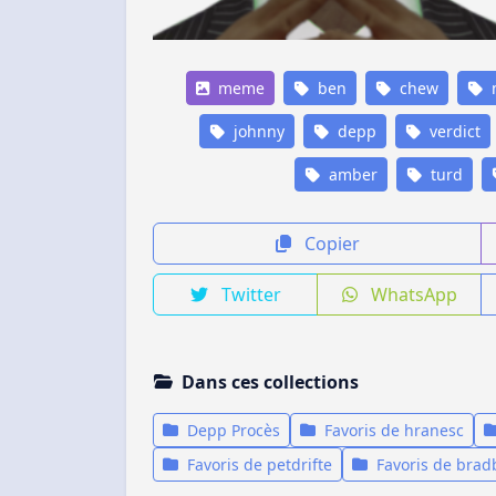
meme
ben
chew
johnny
depp
verdict
amber
turd
Copier
Twitter
WhatsApp
Dans ces collections
Depp Procès
Favoris de hranesc
Favoris de petdrifte
Favoris de brad