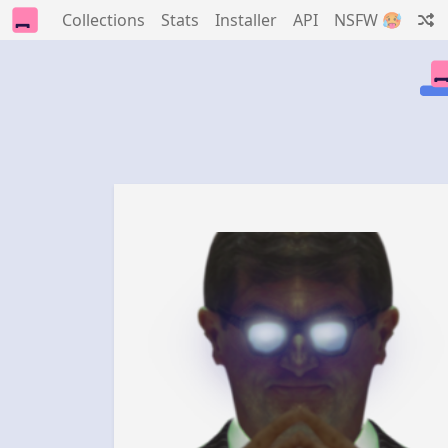
Collections
Stats
Installer
API
NSFW 🥵