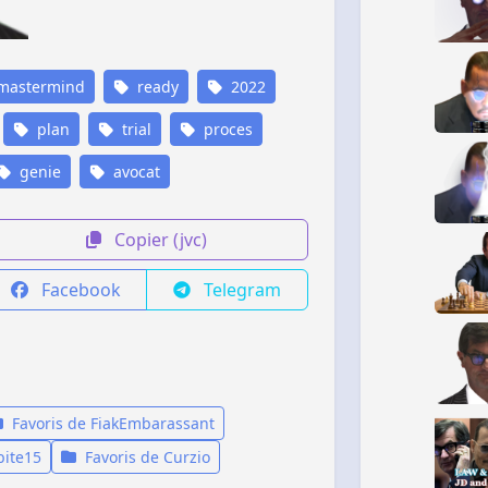
mastermind
ready
2022
plan
trial
proces
genie
avocat
Copier (jvc)
Facebook
Telegram
Favoris de FiakEmbarassant
bite15
Favoris de Curzio