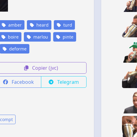
amber
heard
turd
boire
marlou
pinte
deforme
Copier (jvc)
Facebook
Telegram
tcompt