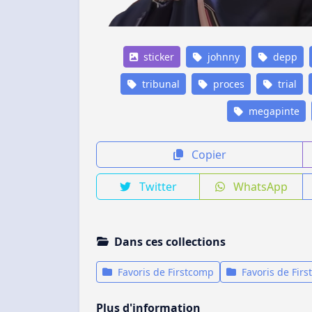
sticker
johnny
depp
tribunal
proces
trial
megapinte
Copier
Twitter
WhatsApp
Dans ces collections
Favoris de Firstcomp
Favoris de Firs
Plus d'information