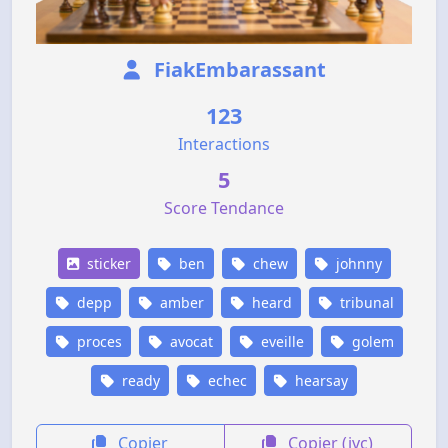
FiakEmbarassant
123
Interactions
5
Score Tendance
sticker
ben
chew
johnny
depp
amber
heard
tribunal
proces
avocat
eveille
golem
ready
echec
hearsay
Copier
Copier (jvc)