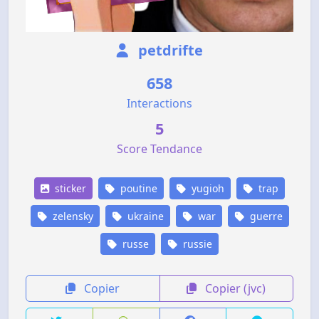
petdrifte
658
Interactions
5
Score Tendance
sticker
poutine
yugioh
trap
zelensky
ukraine
war
guerre
russe
russie
Copier
Copier (jvc)