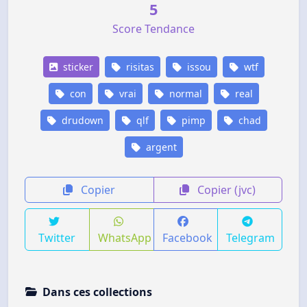
5
Score Tendance
sticker
risitas
issou
wtf
con
vrai
normal
real
drudown
qlf
pimp
chad
argent
Copier
Copier (jvc)
Twitter
WhatsApp
Facebook
Telegram
Dans ces collections