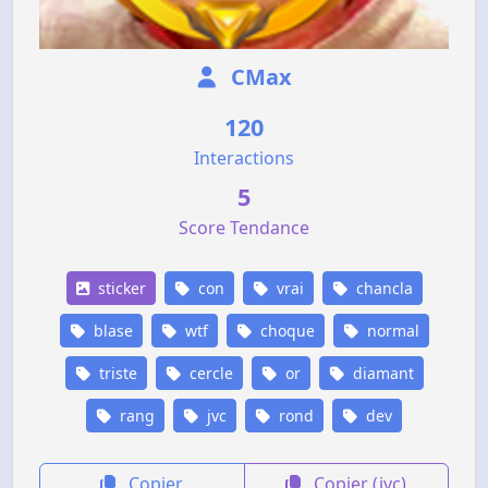
CMax
120
Interactions
5
Score Tendance
sticker
con
vrai
chancla
blase
wtf
choque
normal
triste
cercle
or
diamant
rang
jvc
rond
dev
Copier
Copier (jvc)