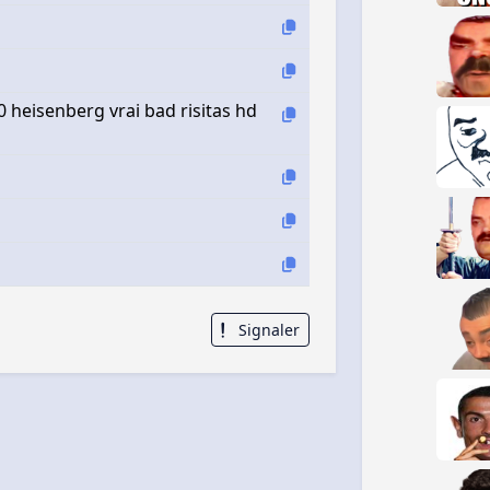
heisenberg vrai bad risitas hd
Signaler