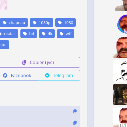
chapeau
1080p
1080
risitas
hd
4k
wtf
que
Copier (jvc)
Facebook
Telegram