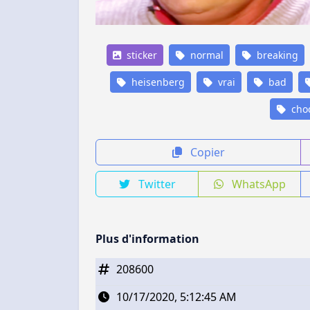
sticker
normal
breaking
heisenberg
vrai
bad
cho
Copier
Twitter
WhatsApp
Plus d'information
208600
10/17/2020, 5:12:45 AM