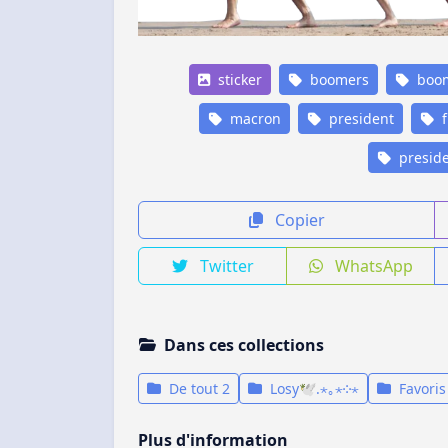
sticker
boomers
boo
macron
president
f
preside
Copier
Twitter
WhatsApp
Dans ces collections
De tout 2
Losy🕊.⋆｡⋆༶⋆
Favoris
Plus d'information