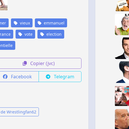
mer
vieux
emmanuel
rance
vote
election
ntielle
Copier (jvc)
Facebook
Telegram
 de Wrestlingfan62