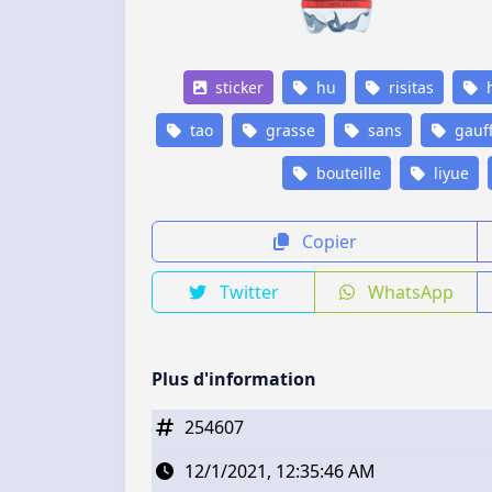
sticker
hu
risitas
h
tao
grasse
sans
gauf
bouteille
liyue
Copier
Twitter
WhatsApp
Plus d'information
254607
12/1/2021, 12:35:46 AM