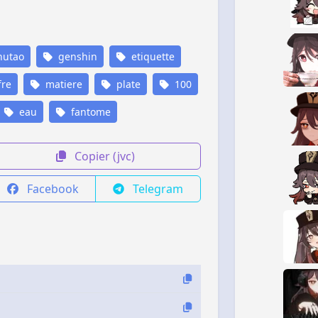
utao
genshin
etiquette
fre
matiere
plate
100
eau
fantome
Copier (jvc)
Facebook
Telegram