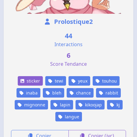
Prolostique2
44
Interactions
6
Score Tendance
sticker
tewi
yeux
touhou
inaba
bleh
chance
rabbit
mignonne
lapin
kikoojap
kj
langue
Copier
Copier (jvc)