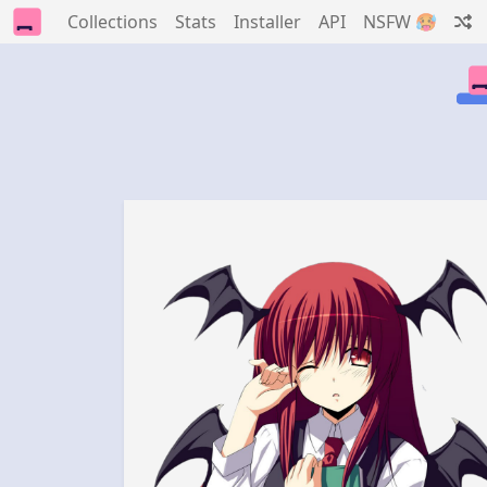
Collections
Stats
Installer
API
NSFW 🥵