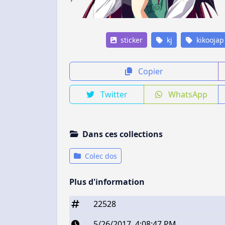
sticker
kj
kikoojap
Copier
Twitter
WhatsApp
Dans ces collections
Colec dos
Plus d'information
22528
5/26/2017, 4:08:47 PM