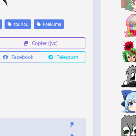
touhou
koakuma
Copier (jvc)
Facebook
Telegram