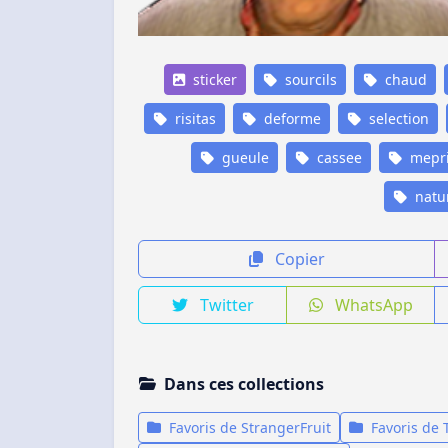
sticker
sourcils
chaud
risitas
deforme
selection
gueule
cassee
mepri
natur
Copier
Twitter
WhatsApp
Dans ces collections
Favoris de StrangerFruit
Favoris de 