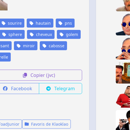
sourire
hautain
pns
sphere
cheveux
golem
sant
miroir
cabosse
elle
Copier (jvc)
Facebook
Telegram
ToadJunior
Favoris de Klaoklao