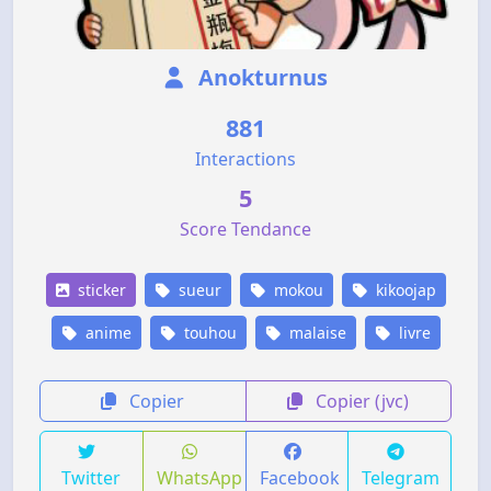
Anokturnus
881
Interactions
5
Score Tendance
sticker
sueur
mokou
kikoojap
anime
touhou
malaise
livre
Copier
Copier (jvc)
Twitter
WhatsApp
Facebook
Telegram