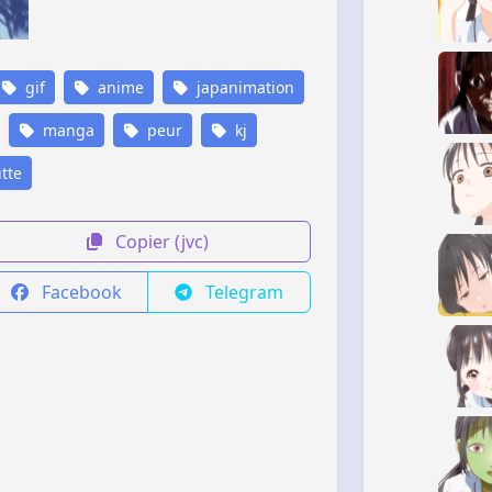
gif
anime
japanimation
manga
peur
kj
tte
Copier (jvc)
Facebook
Telegram