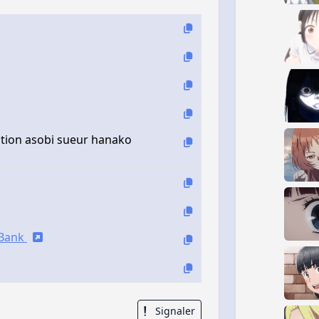
ation asobi sueur hanako
iBank
Signaler