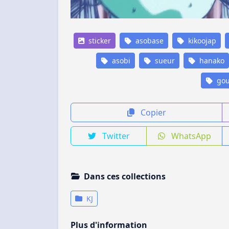
sticker
asobase
kikoojap
asobi
sueur
hanako
gou
Copier
Twitter
WhatsApp
Dans ces collections
KJ
Plus d'information