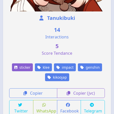
Tanukibuki
14
Interactions
5
Score Tendance
sticker
klee
impact
genshin
kikoojap
Copier
Copier (jvc)
Twitter
WhatsApp
Facebook
Telegram