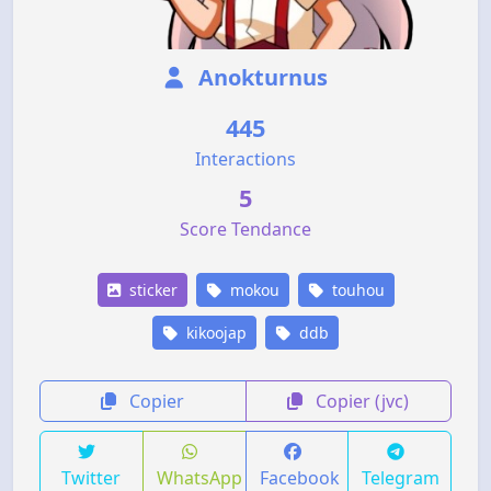
Anokturnus
445
Interactions
5
Score Tendance
sticker
mokou
touhou
kikoojap
ddb
Copier
Copier (jvc)
Twitter
WhatsApp
Facebook
Telegram