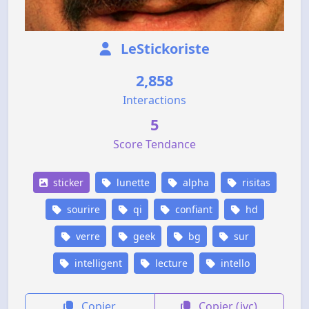
LeStickoriste
2,858
Interactions
5
Score Tendance
sticker
lunette
alpha
risitas
sourire
qi
confiant
hd
verre
geek
bg
sur
intelligent
lecture
intello
Copier
Copier (jvc)