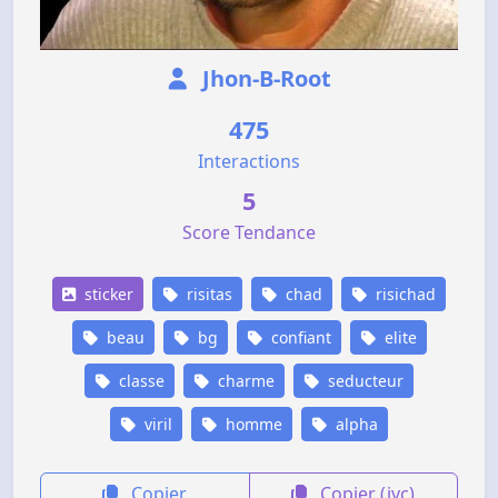
Jhon-B-Root
475
Interactions
5
Score Tendance
sticker
risitas
chad
risichad
beau
bg
confiant
elite
classe
charme
seducteur
viril
homme
alpha
Copier
Copier (jvc)