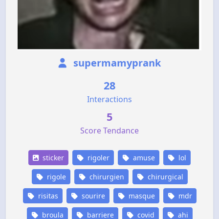
supermamyprank
28
Interactions
5
Score Tendance
sticker
rigoler
amuse
lol
rigole
chirurgien
chirurgical
risitas
sourire
masque
mdr
broula
barriere
covid
ahi