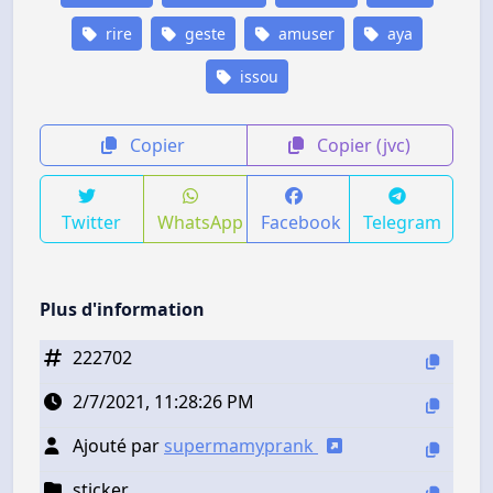
rire
geste
amuser
aya
issou
Copier
Copier (jvc)
Twitter
WhatsApp
Facebook
Telegram
Plus d'information
222702
2/7/2021, 11:28:26 PM
Ajouté par
supermamyprank
sticker