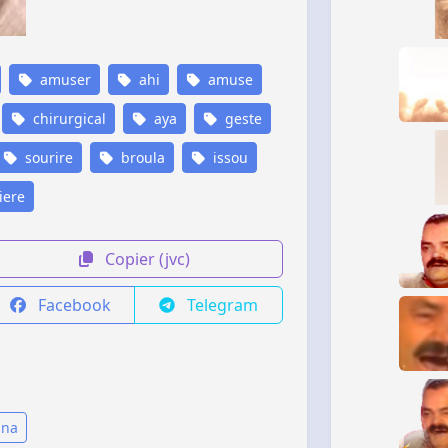
amuser
ahi
amuse
chirurgical
aya
geste
sourire
broula
issou
iere
Copier (jvc)
Facebook
Telegram
ana