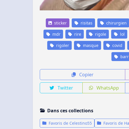
sticker
risitas
chirurgien
mdr
rire
rigole
lol
rigoler
masque
covid
barr
Copier
Twitter
WhatsApp
Dans ces collections
Favoris de Celestino55
Favoris de H