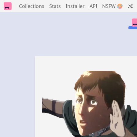
Collections
Stats
Installer
API
NSFW 🥵