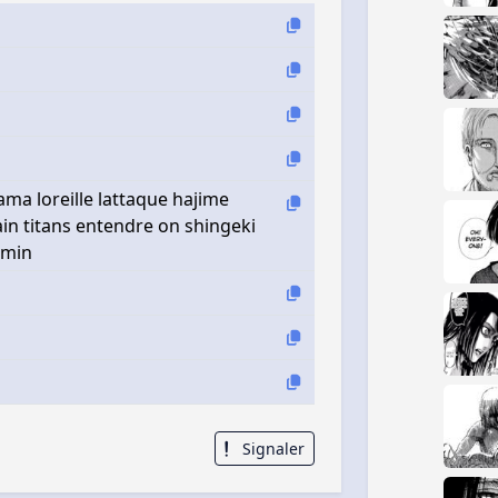
ama loreille lattaque hajime
ain titans entendre on shingeki
rmin
Signaler