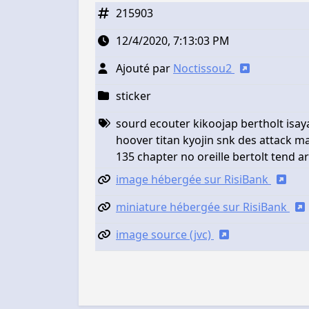
215903
12/4/2020, 7:13:03 PM
Ajouté par
Noctissou2
sticker
sourd ecouter kikoojap bertholt isay
hoover titan kyojin snk des attack m
135 chapter no oreille bertolt tend a
image hébergée sur RisiBank
miniature hébergée sur RisiBank
image source (jvc)