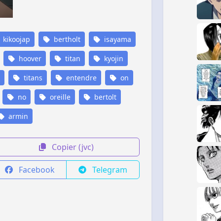
kikoojap
bertholt
isayama
hoover
titan
kyojin
titans
entendre
on
no
oreille
bertolt
armin
Copier (jvc)
Facebook
Telegram