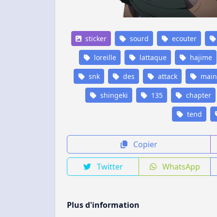
sticker
sourd
ecouter
loreille
lattaque
hajime
snk
des
attack
main
shingeki
135
chapter
tend
Copier
Twitter
WhatsApp
Plus d'information