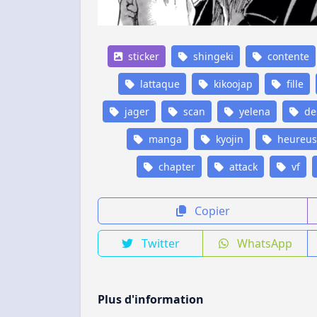
sticker
shingeki
contente
lattaque
kikoojap
fille
jager
scan
yelena
de
manga
kyojin
heureus
chapter
attack
vf
Copier
Twitter
WhatsApp
Plus d'information