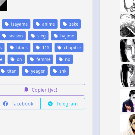
isayama
anime
zeke
season
sieg
hajime
s
titans
115
chapitre
e
on
femme
no
titan
yeager
snk
Copier (jvc)
Facebook
Telegram