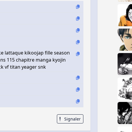
 lattaque kikoojap fille season
tans 115 chapitre manga kyojin
 vf titan yeager snk
Signaler